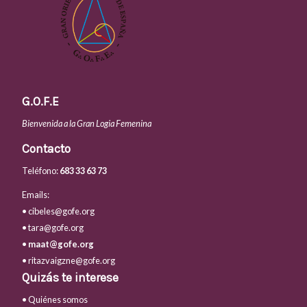
G.O.F.E
Bienvenida a la Gran Logia Femenina
Contacto
Teléfono:
683 33 63 73
Emails:
• cibeles@gofe.org
• tara@gofe.org
•
maat@gofe.org
• ritazvaigzne@gofe.org
Quizás te interese
• Quiénes somos