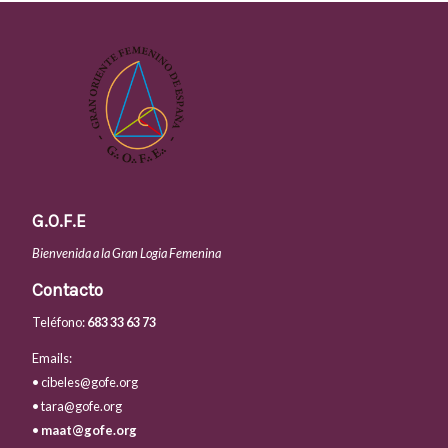
G.O.F.E
Bienvenida a la Gran Logia Femenina
Contacto
Teléfono:
683 33 63 73
Emails:
• cibeles@gofe.org
• tara@gofe.org
•
maat@gofe.org