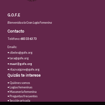
G.O.F.E
Bienvenida a la Gran Logia Femenina
Contacto
Teléfono:
683 33 63 73
Emails:
• cibeles@gofe.org
• tara@gofe.org
•
maat@gofe.org
• ritazvaigzne@gofe.org
Quizás te interese
• Quiénes somos
• Logias femeninas
• Masonería femenina
• Preguntas frecuentes
• Sección privada