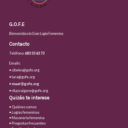
G.O.F.E
Bienvenida a la Gran Logia Femenina
Contacto
Teléfono:
683 33 63 73
Emails:
• cibeles@gofe.org
• tara@gofe.org
•
maat@gofe.org
• ritazvaigzne@gofe.org
Quizás te interese
• Quiénes somos
• Logias femeninas
• Masonería femenina
• Preguntas frecuentes