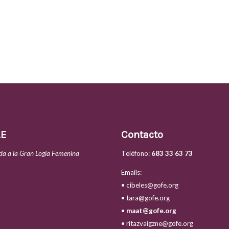
.E
Contacto
da a la Gran Logia Femenina
Teléfono:
683 33 63 73
Emails:
• cibeles@gofe.org
• tara@gofe.org
•
maat@gofe.org
• ritazvaigzne@gofe.org