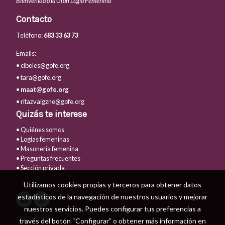
Bienvenida a la Gran Logia Femenina
Contacto
Teléfono:
683 33 63 73
Emails:
• cibeles@gofe.org
• tara@gofe.org
•
maat@gofe.org
• ritazvaigzne@gofe.org
Quizás te interese
• Quiénes somos
• Logias femeninas
• Masonería femenina
• Preguntas frecuentes
• Sección privada
Utilizamos cookies propias y terceros para obtener datos
estadísticos de la navegación de nuestros usuarios y mejorar
nuestros servicios. Puedes configurar tus preferencias a
Aviso legal
través del botón “Configurar” o obtener más información en